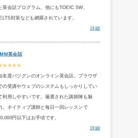
た英会話プログラム。他にもTOEIC SW、
IELTS対策なども網羅されています。
詳細
DMM英会話
★★★★★
知名度バツグンのオンライン英会話。ブラウザ
での受講やウェブのシステムもしっかりしてい
て利用しやすいです。厳選された講師陣も魅
力。ネイティブ講師と毎日一回レッスンで
20,000円以下はお手頃です。
詳細