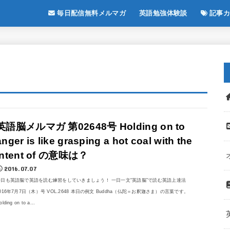
毎日配信無料メルマガ
英語勉強体験談
記事カ
英語脳メルマガ 第02648号 Holding on to
anger is like grasping a hot coal with the
intent of の意味は？
2016.07.07
今日も英語脳で英語を読む練習をしていきましょう！ 一日一文“英語脳”で読む英語上達法
016年7月7日（木）号 VOL.2648 本日の例文 Buddha（仏陀＝お釈迦さま）の言葉です。
olding on to a...