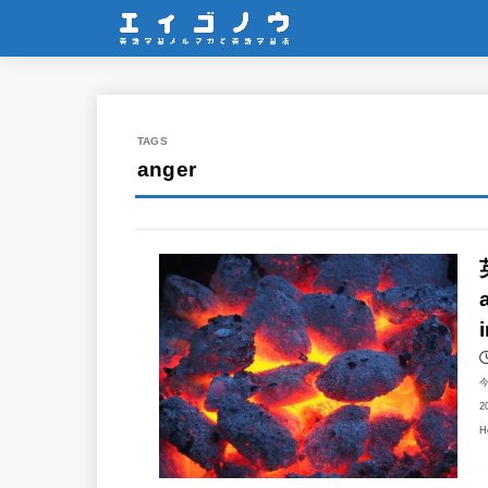
anger
2
H