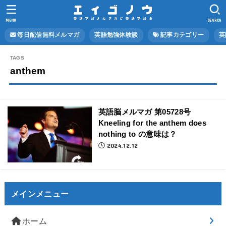
MENU
SEARCH
毎日配信無料メルマガ
英語勉強体験談
記事カテゴリー
英
anthem
英語脳メルマガ 第05728号
Kneeling for the anthem does
nothing to の意味は？
2024.12.12
メインメニュー
ホーム