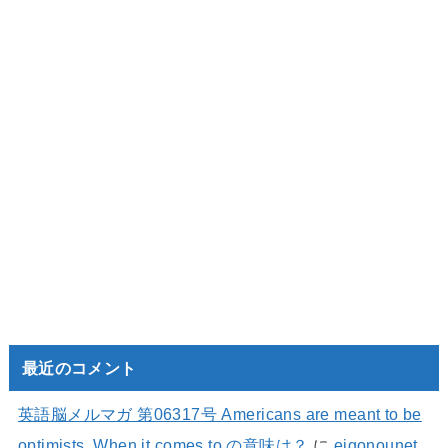
最近のコメント
英語脳メルマガ 第06317号 Americans are meant to be
optimists. When it comes to の意味は？
に
eigonounet