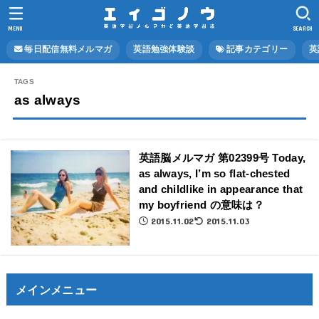
MENU
SEARCH
毎日配信無料メルマガ
英語勉強体験談
記事カテゴリー
英
as always
英語脳メルマガ 第02399号 Today,
as always, I’m so flat-chested
and childlike in appearance that
my boyfriend の意味は？
2015.11.02
2015.11.03
メインメニュー