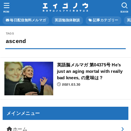
MENU
SEARCH
毎日配信無料メルマガ
英語勉強体験談
記事カテゴリー
英
ascend
英語脳メルマガ 第04375号 He’s
just an aging mortal with really
bad knees, の意味は？
2021.03.30
メインメニュー
ホーム