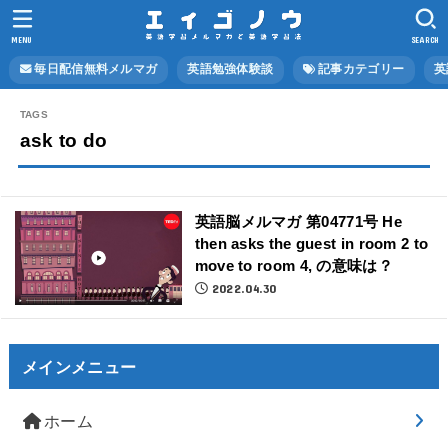
MENU
SEARCH
毎日配信無料メルマガ
英語勉強体験談
記事カテゴリー
英
ask to do
英語脳メルマガ 第04771号 He
then asks the guest in room 2 to
move to room 4, の意味は？
2022.04.30
メインメニュー
ホーム