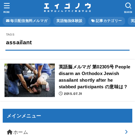
MENU
SEARCH
毎日配信無料メルマガ
英語勉強体験談
記事カテゴリー
英
assailant
英語脳メルマガ 第02305号 People
disarm an Orthodox Jewish
assailant shortly after he
stabbed participants の意味は？
2015.07.31
メインメニュー
ホーム