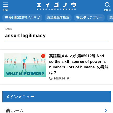
MENU
SEARCH
毎日配信無料メルマガ
英語勉強体験談
記事カテゴリー
英
assert legitimacy
英語脳メルマガ 第05912号 And
so the sixth source of power is
numbers, lots of humans. の意味
は？
2025.06.14
メインメニュー
ホーム