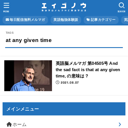
MENU
SEARCH
毎日配信無料メルマガ
英語勉強体験談
記事カテゴリー
英
at any given time
英語脳メルマガ 第04505号 And
the sad fact is that at any given
time, の意味は？
2021.08.07
メインメニュー
ホーム