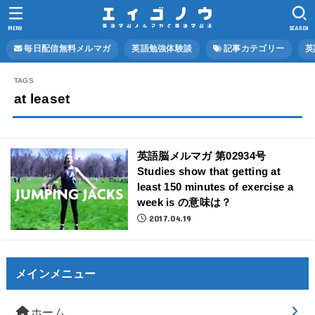
MENU
SEARCH
毎日配信無料メルマガ
英語勉強体験談
記事カテゴリー
英
at leaset
英語脳メルマガ 第02934号
Studies show that getting at
least 150 minutes of exercise a
week is の意味は？
2017.04.19
メインメニュー
ホーム