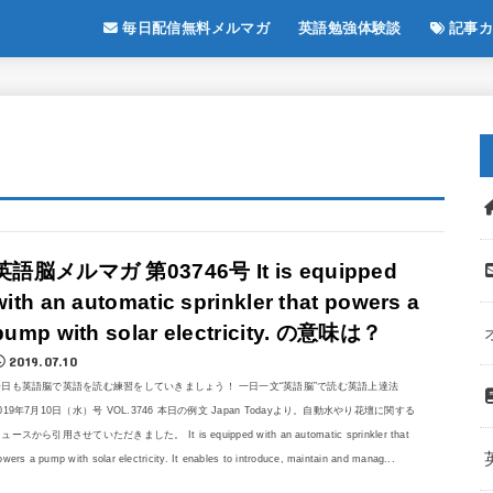
毎日配信無料メルマガ
英語勉強体験談
記事カ
英語脳メルマガ 第03746号 It is equipped
with an automatic sprinkler that powers a
pump with solar electricity. の意味は？
2019.07.10
今日も英語脳で英語を読む練習をしていきましょう！ 一日一文“英語脳”で読む英語上達法
019年7月10日（水）号 VOL.3746 本日の例文 Japan Todayより。自動水やり花壇に関する
ュースから引用させていただきました。 It is equipped with an automatic sprinkler that
owers a pump with solar electricity. It enables to introduce, maintain and manag...