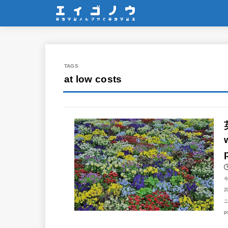
at low costs
2
ニ
p