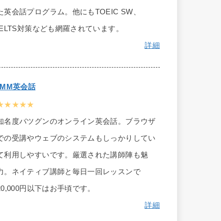
た英会話プログラム。他にもTOEIC SW、
IELTS対策なども網羅されています。
詳細
DMM英会話
★★★★★
知名度バツグンのオンライン英会話。ブラウザ
での受講やウェブのシステムもしっかりしてい
て利用しやすいです。厳選された講師陣も魅
力。ネイティブ講師と毎日一回レッスンで
20,000円以下はお手頃です。
詳細