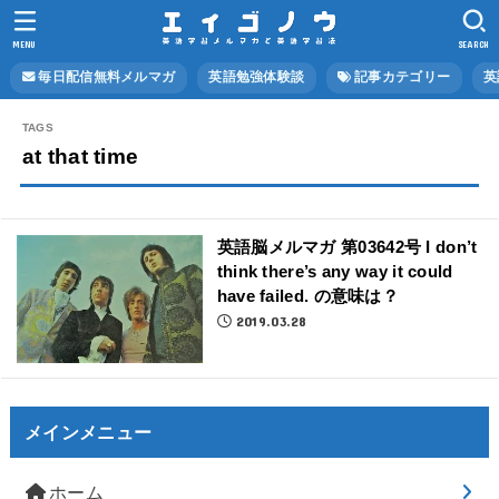
MENU
SEARCH
毎日配信無料メルマガ
英語勉強体験談
記事カテゴリー
英
at that time
英語脳メルマガ 第03642号 I don’t
think there’s any way it could
have failed. の意味は？
2019.03.28
メインメニュー
ホーム