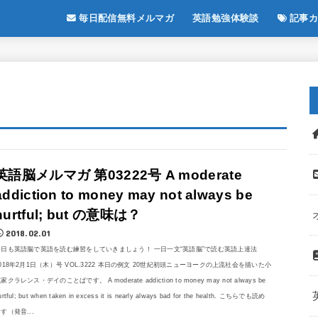
毎日配信無料メルマガ
英語勉強体験談
記事カ
英語脳メルマガ 第03222号 A moderate
addiction to money may not always be
hurtful; but の意味は？
2018.02.01
今日も英語脳で英語を読む練習をしていきましょう！ 一日一文“英語脳”で読む英語上達法
018年2月1日（木）号 VOL.3222 本日の例文 20世紀初頭ニューヨークの上流社会を描いた小
家クラレンス・デイのことばです。 A moderate addiction to money may not always be
urtful; but when taken in excess it is nearly always bad for the health. こちらでも読め
す（発音...