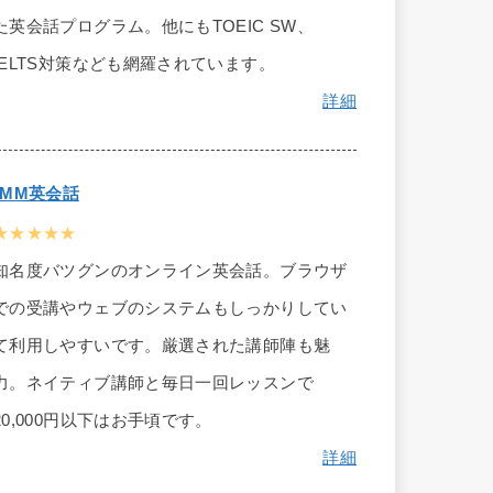
た英会話プログラム。他にもTOEIC SW、
IELTS対策なども網羅されています。
詳細
DMM英会話
★★★★★
知名度バツグンのオンライン英会話。ブラウザ
での受講やウェブのシステムもしっかりしてい
て利用しやすいです。厳選された講師陣も魅
力。ネイティブ講師と毎日一回レッスンで
20,000円以下はお手頃です。
詳細