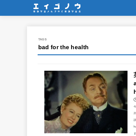
bad for the health
2
説
h
ま