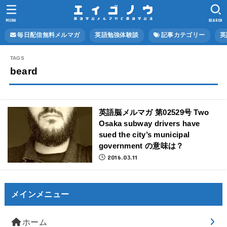
MENU
SEARCH
毎日配信無料メルマガ
英語勉強体験談
記事カテゴリー
英
beard
英語脳メルマガ 第02529号 Two
Osaka subway drivers have
sued the city’s municipal
government の意味は？
2016.03.11
メインメニュー
ホーム