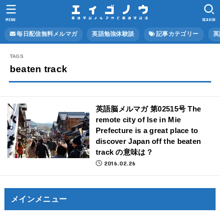
MENU
SEARCH
毎日配信無料メルマガ
英語勉強体験談
記事カテゴリー
英
beaten track
英語脳メルマガ 第02515号 The
remote city of Ise in Mie
Prefecture is a great place to
discover Japan off the beaten
track の意味は？
2016.02.26
メインメニュー