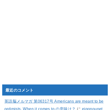
最近のコメント
英語脳メルマガ 第06317号 Americans are meant to be
optimists. When it comes to の意味は？
に
eigonounet