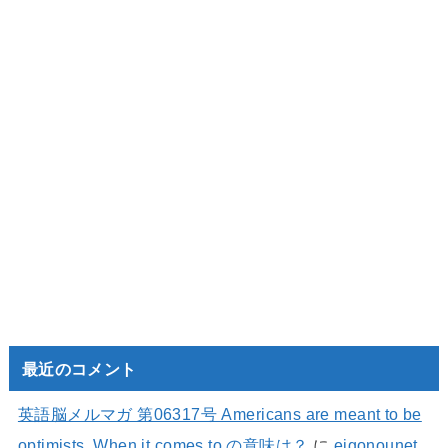
最近のコメント
英語脳メルマガ 第06317号 Americans are meant to be
optimists. When it comes to の意味は？
に
eigonounet