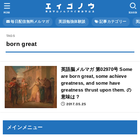
MENU
SEARCH
毎日配信無料メルマガ
英語勉強体験談
記事カテゴリー
英
born great
英語脳メルマガ 第02970号 Some
are born great, some achieve
greatness, and some have
greatness thrust upon them. の
意味は？
2017.05.25
メインメニュー