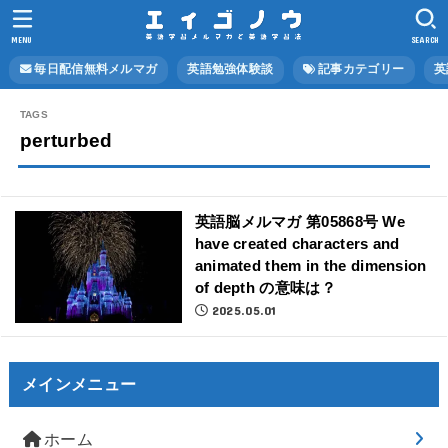
MENU
SEARCH
毎日配信無料メルマガ
英語勉強体験談
記事カテゴリー
英
perturbed
英語脳メルマガ 第05868号 We
have created characters and
animated them in the dimension
of depth の意味は？
2025.05.01
メインメニュー
ホーム