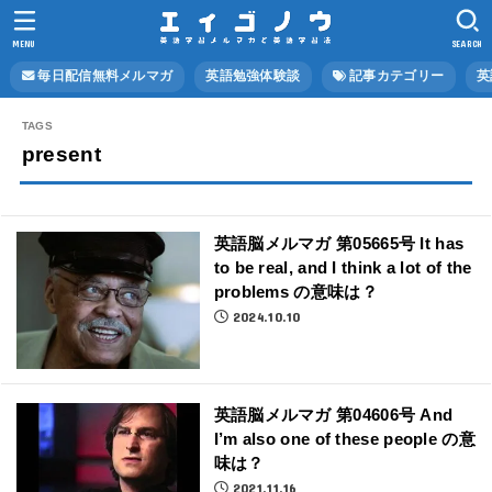
MENU
SEARCH
毎日配信無料メルマガ
英語勉強体験談
記事カテゴリー
英
present
英語脳メルマガ 第05665号 It has
to be real, and I think a lot of the
problems の意味は？
2024.10.10
英語脳メルマガ 第04606号 And
I’m also one of these people の意
味は？
2021.11.16