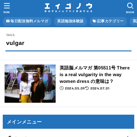
MENU
SEARCH
毎日配信無料メルマガ
英語勉強体験談
記事カテゴリー
英
vulgar
英語脳メルマガ 第05511号 There
is a real vulgarity in the way
women dress の意味は？
2024.05.09
2024.07.01
メインメニュー