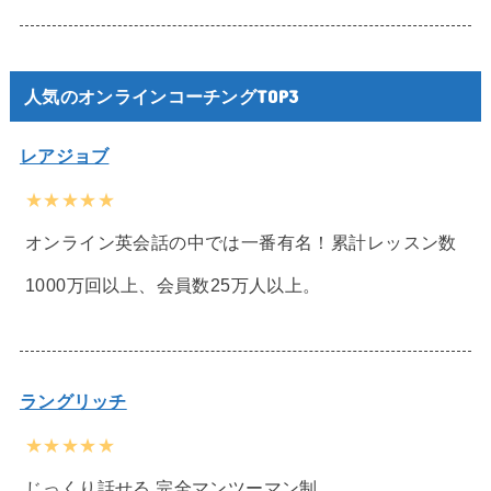
人気のオンラインコーチングTOP3
レアジョブ
★★★★★
オンライン英会話の中では一番有名！累計レッスン数
1000万回以上、会員数25万人以上。
ラングリッチ
★★★★★
じっくり話せる 完全マンツーマン制