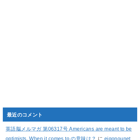
最近のコメント
英語脳メルマガ 第06317号 Americans are meant to be
optimists. When it comes to の意味は？
に
eigonounet