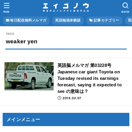
MENU
SEARCH
毎日配信無料メルマガ
英語勉強体験談
記事カテゴリー
英
weaker yen
英語脳メルマガ 第03228号
Japanese car giant Toyota on
Tuesday revised its earnings
forecast, saying it expected to
see の意味は？
2018.02.07
メインメニュー