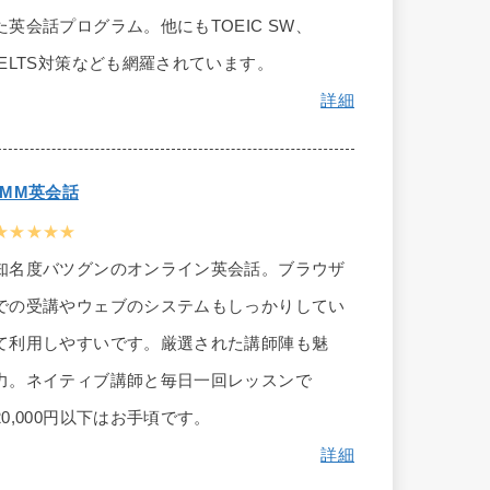
た英会話プログラム。他にもTOEIC SW、
IELTS対策なども網羅されています。
詳細
DMM英会話
★★★★★
知名度バツグンのオンライン英会話。ブラウザ
での受講やウェブのシステムもしっかりしてい
て利用しやすいです。厳選された講師陣も魅
力。ネイティブ講師と毎日一回レッスンで
20,000円以下はお手頃です。
詳細