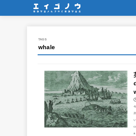
whale
2
い
c
a