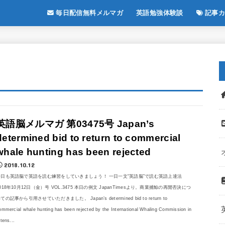
毎日配信無料メルマガ
英語勉強体験談
記事カ
英語脳メルマガ 第03475号 Japan’s
determined bid to return to commercial
whale hunting has been rejected
2018.10.12
今日も英語脳で英語を読む練習をしていきましょう！ 一日一文“英語脳”で読む英語上達法
018年10月12日（金）号 VOL.3475 本日の例文 JapanTimesより。商業捕鯨の再開否決につ
ての記事から引用させていただきました。 Japan’s determined bid to return to
ommercial whale hunting has been rejected by the International Whaling Commission in
 tens...