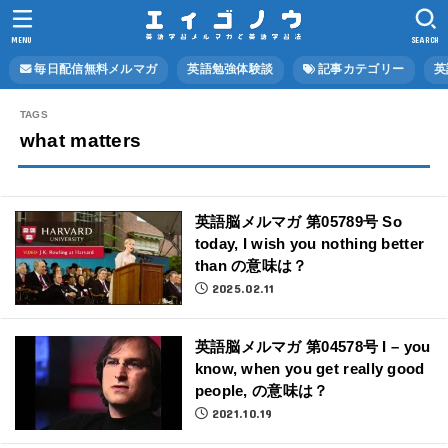
MENU
SEARCH
毎日配信無料メルマガ
英語勉強体験談
記事カテゴリー
英
what matters
英語脳メルマガ 第05789号 So
today, I wish you nothing better
than の意味は？
2025.02.11
英語脳メルマガ 第04578号 I – you
know, when you get really good
people, の意味は？
2021.10.19