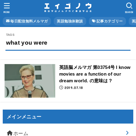
MENU
SEARCH
毎日配信無料メルマガ
英語勉強体験談
記事カテゴリー
英
what you were
英語脳メルマガ 第03754号 I know
movies are a function of our
dream world. の意味は？
2019.07.18
メインメニュー
ホーム