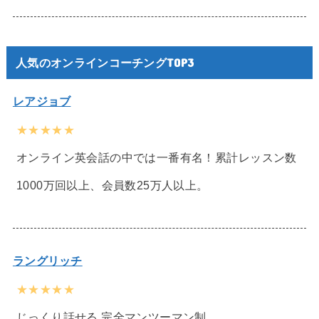
人気のオンラインコーチングTOP3
レアジョブ
★★★★★
オンライン英会話の中では一番有名！累計レッスン数
1000万回以上、会員数25万人以上。
ラングリッチ
★★★★★
じっくり話せる 完全マンツーマン制