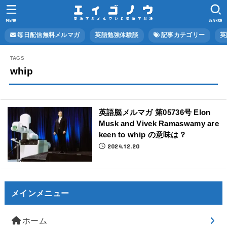
MENU
SEARCH
毎日配信無料メルマガ
英語勉強体験談
記事カテゴリー
英
whip
英語脳メルマガ 第05736号 Elon
Musk and Vivek Ramaswamy are
keen to whip の意味は？
2024.12.20
メインメニュー
ホーム