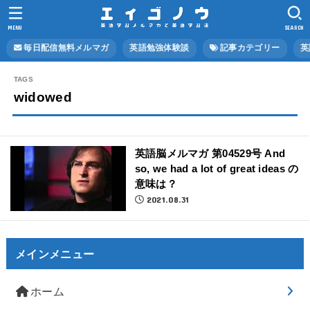
MENU
SEARCH
毎日配信無料メルマガ
英語勉強体験談
記事カテゴリー
英
widowed
英語脳メルマガ 第04529号 And
so, we had a lot of great ideas の
意味は？
2021.08.31
メインメニュー
ホーム