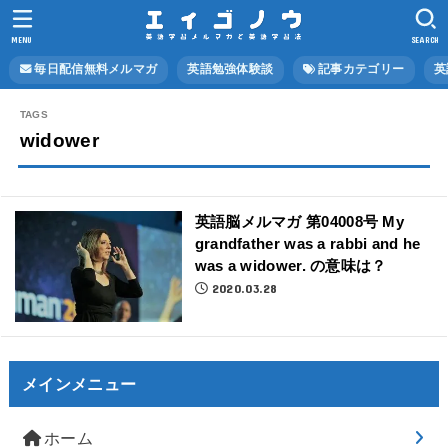
MENU
SEARCH
毎日配信無料メルマガ
英語勉強体験談
記事カテゴリー
英
widower
英語脳メルマガ 第04008号 My
grandfather was a rabbi and he
was a widower. の意味は？
2020.03.28
メインメニュー
ホーム