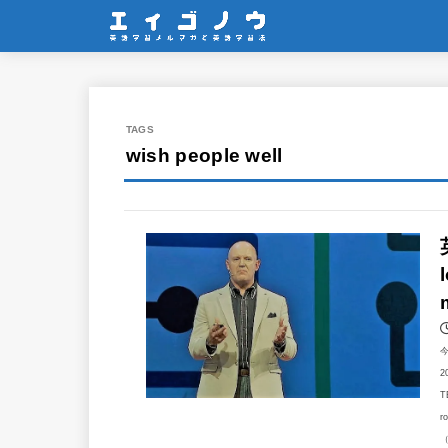
wish people well
2
T
r
（