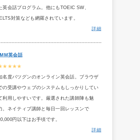
た英会話プログラム。他にもTOEIC SW、
IELTS対策なども網羅されています。
詳細
DMM英会話
★★★★★
知名度バツグンのオンライン英会話。ブラウザ
での受講やウェブのシステムもしっかりしてい
て利用しやすいです。厳選された講師陣も魅
力。ネイティブ講師と毎日一回レッスンで
20,000円以下はお手頃です。
詳細