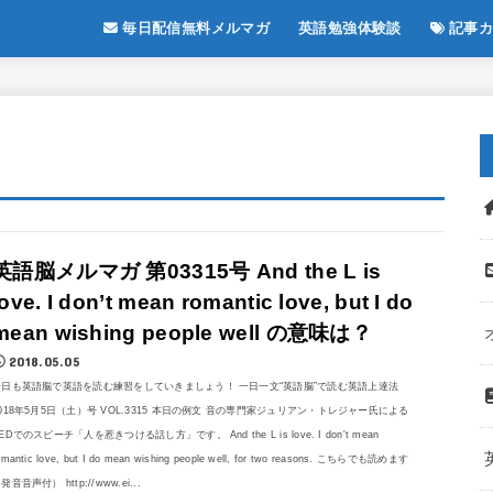
毎日配信無料メルマガ
英語勉強体験談
記事カ
英語脳メルマガ 第03315号 And the L is
love. I don’t mean romantic love, but I do
mean wishing people well の意味は？
2018.05.05
今日も英語脳で英語を読む練習をしていきましょう！ 一日一文“英語脳”で読む英語上達法
018年5月5日（土）号 VOL.3315 本日の例文 音の専門家ジュリアン・トレジャー氏による
EDでのスピーチ「人を惹きつける話し方」です。 And the L is love. I don't mean
omantic love, but I do mean wishing people well, for two reasons. こちらでも読めます
発音音声付） http://www.ei...