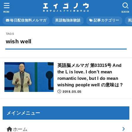
MENU
SEARCH
毎日配信無料メルマガ
英語勉強体験談
記事カテゴリー
英
wish well
英語脳メルマガ 第03315号 And
the L is love. I don’t mean
romantic love, but I do mean
wishing people well の意味は？
2018.05.05
メインメニュー
ホーム