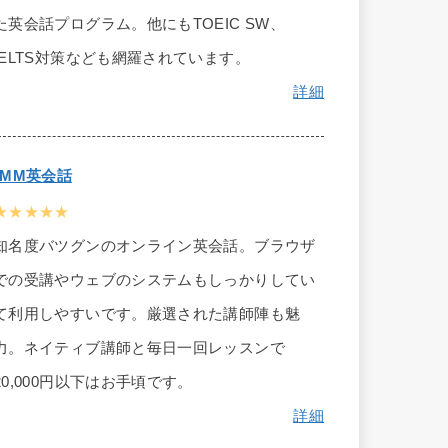
た英会話プログラム。他にもTOEIC SW、
IELTS対策なども網羅されています。
詳細
DMM英会話
★★★★★
知名度バツグンのオンライン英会話。ブラウザ
での受講やウェブのシステムもしっかりしてい
て利用しやすいです。厳選された講師陣も魅
力。ネイティブ講師と毎日一回レッスンで
20,000円以下はお手頃です。
詳細