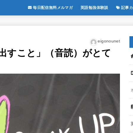
毎日配信無料メルマガ
英語勉強体験談
記事カ
eigonounet
出すこと」（音読）がとて