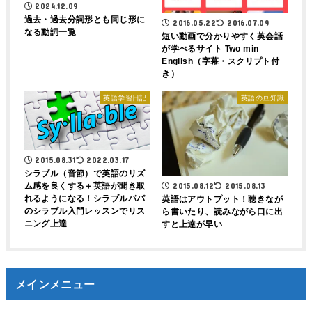
2024.12.09
過去・過去分詞形とも同じ形に
2016.05.22
2016.07.09
なる動詞一覧
短い動画で分かりやすく英会話
が学べるサイト Two min
English（字幕・スクリプト付
き）
英語学習日記
英語の豆知識
2015.08.31
2022.03.17
シラブル（音節）で英語のリズ
ム感を良くする＋英語が聞き取
2015.08.12
2015.08.13
れるようになる！シラブルパパ
英語はアウトプット！聴きなが
のシラブル入門レッスンでリス
ら書いたり、読みながら口に出
ニング上達
すと上達が早い
メインメニュー