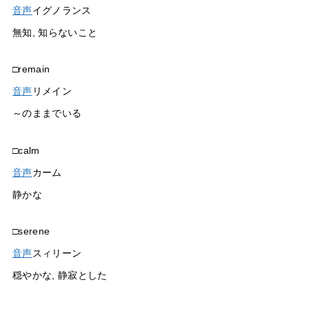
音声
イグノランス
無知, 知らないこと
□remain
音声
リメイン
～のままでいる
□calm
音声
カーム
静かな
□serene
音声
スィリーン
穏やかな, 静寂とした