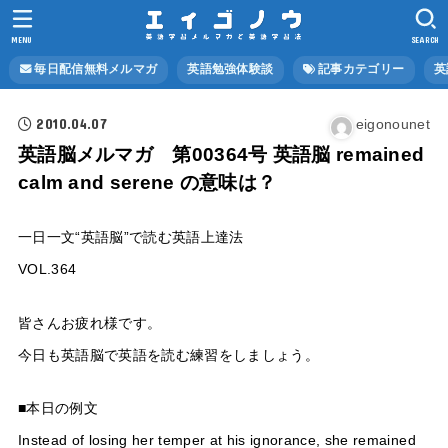
MENU
SEARCH
毎日配信無料メルマガ
英語勉強体験談
記事カテゴリー
英
2010.04.07
eigonounet
英語脳メルマガ 第00364号 英語脳 remained
calm and serene の意味は？
一日一文“英語脳”で読む英語上達法
VOL.364
皆さんお疲れ様です。
今日も英語脳で英語を読む練習をしましょう。
■本日の例文
Instead of losing her temper at his ignorance, she remained