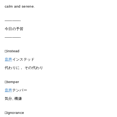
calm and serene.
————-
今日の予習
————-
□instead
音声
インステッド
代わりに， その代わり
□temper
音声
テンパー
気分, 機嫌
□ignorance