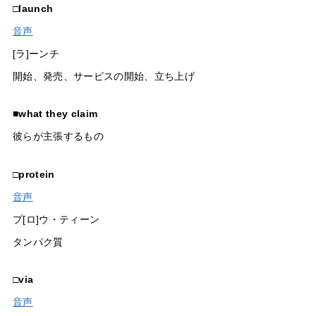
□
launch
音声
[ラ]ーンチ
開始、発売、サービスの開始、立ち上げ
■
what they claim
彼らが主張するもの
□
protein
音声
プ[ロ]ウ・ティーン
タンパク質
□
via
音声