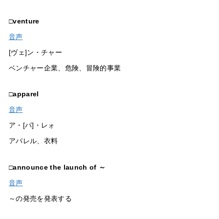
□
venture
音声
[ヴェ]ン・チャー
ベンチャー企業、危険、冒険的事業
□
apparel
音声
ア・[パ]・レォ
アパレル、衣料
□
announce the launch of ～
音声
～の発売を発表する