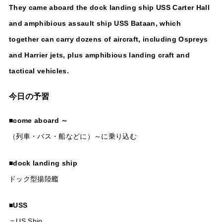
They came aboard the dock landing ship USS Carter Hall
and amphibious assault ship USS Bataan, which
together can carry dozens of aircraft, including Ospreys
and Harrier jets, plus amphibious landing craft and
tactical vehicles.
今日の予習
■
come aboard ～
（列車・バス・船などに）～に乗り込む
■
dock landing ship
ドック型揚陸艦
■
USS
＝US Ship