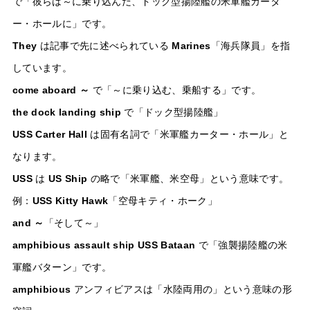
で「彼らは～に乗り込んだ、ドック型揚陸艦の米軍艦カータ
ー・ホールに」です。
They
は記事で先に述べられている
Marines
「海兵隊員」を指
しています。
come aboard ～
で「～に乗り込む、乗船する」です。
the dock landing ship
で「ドック型揚陸艦」
USS Carter Hall
は固有名詞で「米軍艦カーター・ホール」と
なります。
USS
は
US Ship
の略で「米軍艦、米空母」という意味です。
例：
USS Kitty Hawk
「空母キティ・ホーク」
and ～
「そして～」
amphibious assault ship USS Bataan
で「強襲揚陸艦の米
軍艦バターン」です。
amphibious
アンフィビアスは「水陸両用の」という意味の形