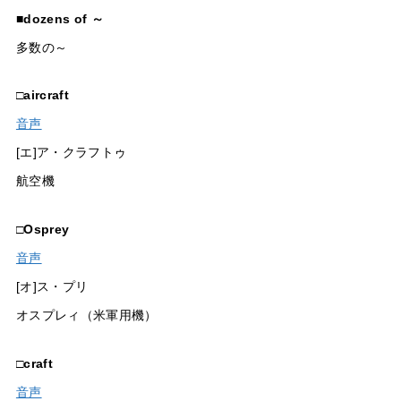
■
dozens of ～
多数の～
□
aircraft
音声
[エ]ア・クラフトゥ
航空機
□
Osprey
音声
[オ]ス・プリ
オスプレィ（米軍用機）
□
craft
音声