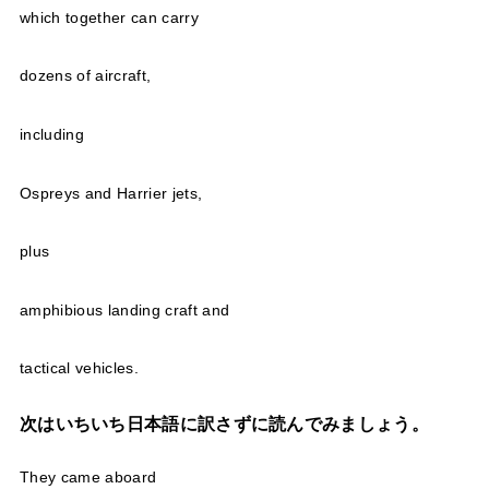
which together can carry
dozens of aircraft,
including
Ospreys and Harrier jets,
plus
amphibious landing craft and
tactical vehicles.
次はいちいち日本語に訳さずに読んでみましょう。
They came aboard