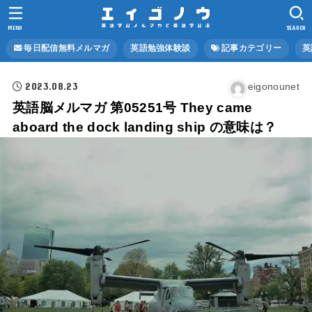
MENU
SEARCH
毎日配信無料メルマガ
英語勉強体験談
記事カテゴリー
英
2023.08.23
eigonounet
英語脳メルマガ 第05251号 They came
aboard the dock landing ship の意味は？