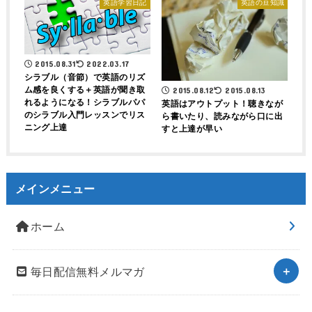
英語学習日記
英語の豆知識
2015.08.31
2022.03.17
シラブル（音節）で英語のリズ
ム感を良くする＋英語が聞き取
2015.08.12
2015.08.13
れるようになる！シラブルパパ
英語はアウトプット！聴きなが
のシラブル入門レッスンでリス
ら書いたり、読みながら口に出
ニング上達
すと上達が早い
メインメニュー
ホーム
毎日配信無料メルマガ