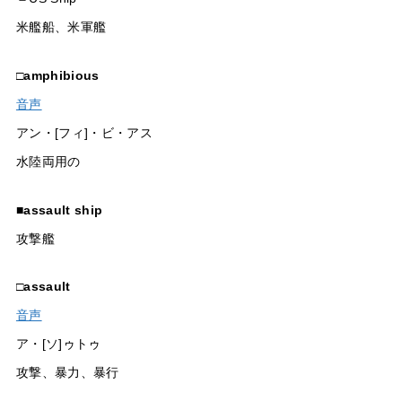
米艦船、米軍艦
□
amphibious
音声
アン・[フィ]・ビ・アス
水陸両用の
■
assault ship
攻撃艦
□
assault
音声
ア・[ソ]ゥトゥ
攻撃、暴力、暴行