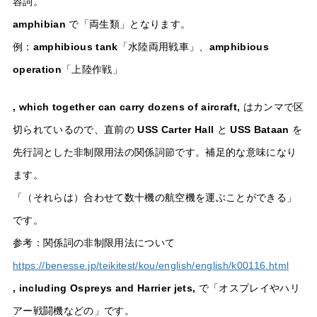
容詞。
amphibian
で「両生類」となります。
例：
amphibious tank
「水陸両用戦車」、
amphibious
operation
「上陸作戦」
, which together can carry dozens of aircraft,
はカンマで区
切られているので、直前の
USS Carter Hall
と
USS Bataan
を
先行詞とした非制限用法の関係詞節です。補足的な意味になり
ます。
「（それらは）合わせて数十機の航空機を運ぶことができる」
です。
参考：関係詞の非制限用法について
https://benesse.jp/teikitest/kou/english/english/k00116.html
, including Ospreys and Harrier jets,
で「オスプレイやハリ
アー戦闘機などの」です。