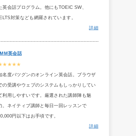
た英会話プログラム。他にもTOEIC SW、
IELTS対策なども網羅されています。
詳細
DMM英会話
★★★★★
知名度バツグンのオンライン英会話。ブラウザ
での受講やウェブのシステムもしっかりしてい
て利用しやすいです。厳選された講師陣も魅
力。ネイティブ講師と毎日一回レッスンで
20,000円以下はお手頃です。
詳細