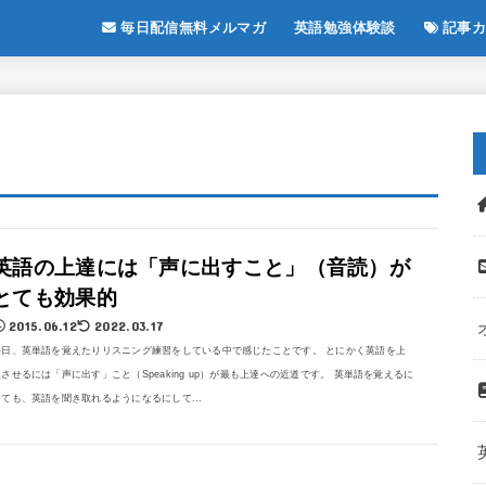
毎日配信無料メルマガ
英語勉強体験談
記事カ
英語の上達には「声に出すこと」（音読）が
とても効果的
2015.06.12
2022.03.17
毎日、英単語を覚えたりリスニング練習をしている中で感じたことです。 とにかく英語を上
達させるには「声に出す」こと（Speaking up）が最も上達への近道です。 英単語を覚えるに
しても、英語を聞き取れるようになるにして...