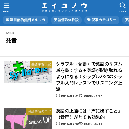
MENU
SEARCH
毎日配信無料メルマガ
英語勉強体験談
記事カテゴリー
英
発音
シラブル（音節）で英語のリズム
英語学習日記
感を良くする＋英語が聞き取れる
ようになる！シラブルパパのシラ
ブル入門レッスンでリスニング上
達
2015.08.31
2022.03.17
英語の上達には「声に出すこと」
英語学習のコツ
（音読）がとても効果的
2015.06.12
2022.03.17