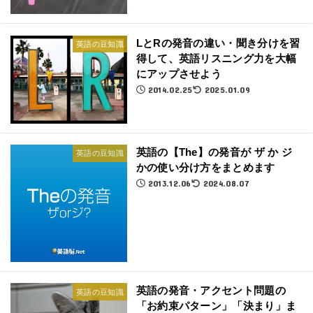
LとRの発音の違い・聞き分けを習
英語の豆知識
得して、英語リスニング力を大幅
にアップさせよう
2014.02.25
2025.01.09
英語の【The】の発音が ザ か ジ
英語の豆知識
かの使い分け方をまとめます
2013.12.06
2024.08.07
英語の発音・アクセント問題の
英語の豆知識
「お約束パターン」「決まり」ま