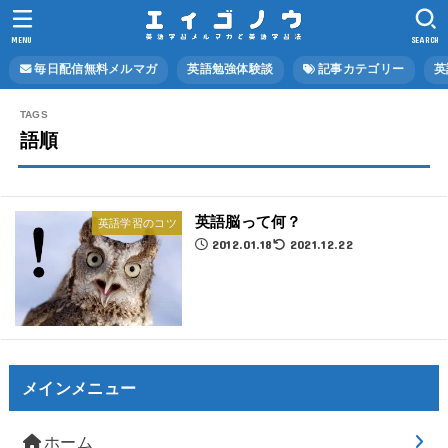
MENU
SEARCH
毎日配信無料メルマガ
英語勉強体験談
記事カテゴリー
英
語順
英語脳って何？
英語学習のコツ
2012.01.18
2021.12.22
メインメニュー
ホーム