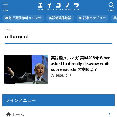
MENU
SEARCH
毎日配信無料メルマガ
英語勉強体験談
記事カテゴリー
英
a flurry of
英語脳メルマガ 第04208号 When
asked to directly disavow white
supremacists の意味は？
2020.10.14
メインメニュー
ホーム