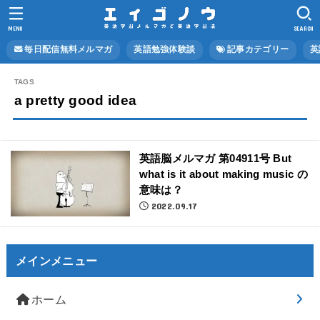
MENU
SEARCH
毎日配信無料メルマガ
英語勉強体験談
記事カテゴリー
英
a pretty good idea
英語脳メルマガ 第04911号 But
what is it about making music の
意味は？
2022.09.17
メインメニュー
ホーム