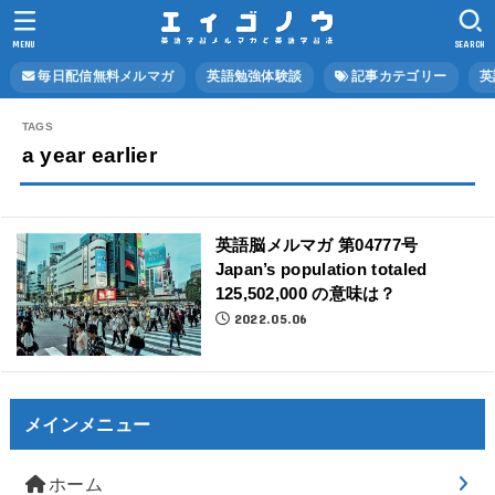
MENU
SEARCH
毎日配信無料メルマガ
英語勉強体験談
記事カテゴリー
英
a year earlier
英語脳メルマガ 第04777号
Japan’s population totaled
125,502,000 の意味は？
2022.05.06
メインメニュー
ホーム