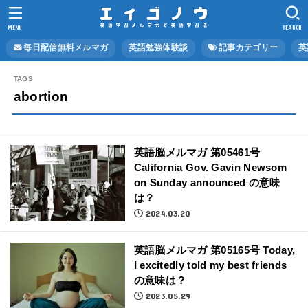
MENU
SEARCH
毎日配信無料メルマガ
英語勉強体験談
記事カテゴリー
英
abortion
英語脳メルマガ 第05461号
California Gov. Gavin Newsom
on Sunday announced の意味
は？
2024.03.20
英語脳メルマガ 第05165号 Today,
I excitedly told my best friends
の意味は？
2023.05.29