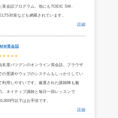
た英会話プログラム。他にもTOEIC SW、
IELTS対策なども網羅されています。
詳細
DMM英会話
★★★★★
知名度バツグンのオンライン英会話。ブラウザ
での受講やウェブのシステムもしっかりしてい
て利用しやすいです。厳選された講師陣も魅
力。ネイティブ講師と毎日一回レッスンで
20,000円以下はお手頃です。
詳細