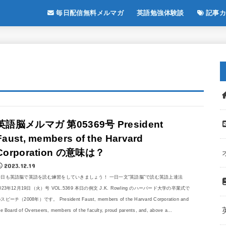
毎日配信無料メルマガ
英語勉強体験談
記事カ
英語脳メルマガ 第05369号 President
Faust, members of the Harvard
Corporation の意味は？
2023.12.19
今日も英語脳で英語を読む練習をしていきましょう！ 一日一文“英語脳”で読む英語上達法
023年12月19日（火）号 VOL.5369 本日の例文 J.K. Rowling のハーバード大学の卒業式で
スピーチ（2008年）です。 President Faust, members of the Harvard Corporation and
he Board of Overseers, members of the faculty, proud parents, and, above a...