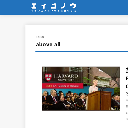
above all
2
の
t