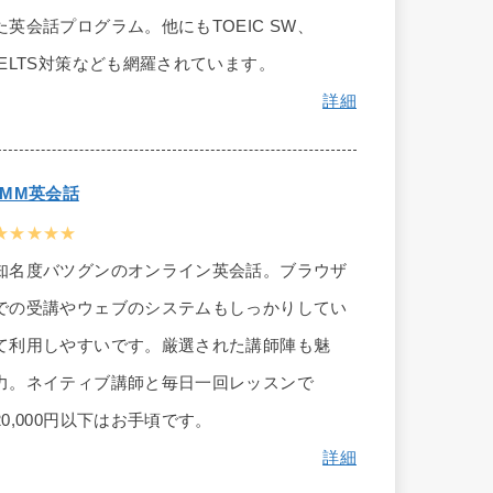
た英会話プログラム。他にもTOEIC SW、
IELTS対策なども網羅されています。
詳細
DMM英会話
★★★★★
知名度バツグンのオンライン英会話。ブラウザ
での受講やウェブのシステムもしっかりしてい
て利用しやすいです。厳選された講師陣も魅
力。ネイティブ講師と毎日一回レッスンで
20,000円以下はお手頃です。
詳細