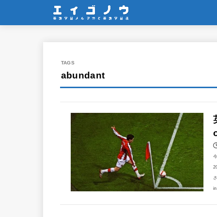
abundant
2
さ
i