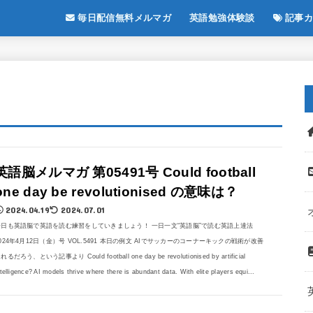
毎日配信無料メルマガ
英語勉強体験談
記事カ
英語脳メルマガ 第05491号 Could football
one day be revolutionised の意味は？
2024.04.19
2024.07.01
今日も英語脳で英語を読む練習をしていきましょう！ 一日一文“英語脳”で読む英語上達法
024年4月12日（金）号 VOL.5491 本日の例文 AIでサッカーのコーナーキックの戦術が改善
れるだろう、という記事より Could football one day be revolutionised by artificial
ntelligence? AI models thrive where there is abundant data. With elite players equi...