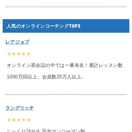
人気のオンラインコーチングTOP3
レアジョブ
★★★★★
オンライン英会話の中では一番有名！累計レッスン数
1000万回以上、会員数25万人以上。
ラングリッチ
★★★★★
じっくり話せる 完全マンツーマン制