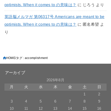
optimists. When it comes to の意味は？
に
じろう
より
英語脳メルマガ 第06317号 Americans are meant to be
optimists. When it comes to の意味は？
に
匿名希望
よ
り
HOME
タグ : accomplishment
アーカイブ
2026年8月
月
火
水
木
金
土
日
1
2
3
4
5
6
7
8
9
10
11
12
13
14
15
16