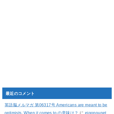
最近のコメント
英語脳メルマガ 第06317号 Americans are meant to be
optimists. When it comes to の意味は？
に
eigonounet