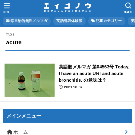
MENU
SEARCH
毎日配信無料メルマガ
英語勉強体験談
記事カテゴリー
英
acute
英語脳メルマガ 第04563号 Today,
I have an acute URI and acute
bronchitis. の意味は？
2021.10.04
メインメニュー
ホーム