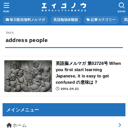
MENU
SEARCH
毎日配信無料メルマガ
英語勉強体験談
記事カテゴリー
英
address people
英語脳メルマガ 第02726号 When
you first start learning
Japanese, it is easy to get
confused の意味は？
2016.09.23
メインメニュー
ホーム