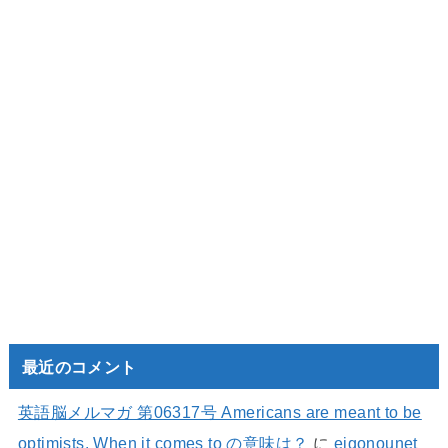
最近のコメント
英語脳メルマガ 第06317号 Americans are meant to be
optimists. When it comes to の意味は？
に
eigonounet