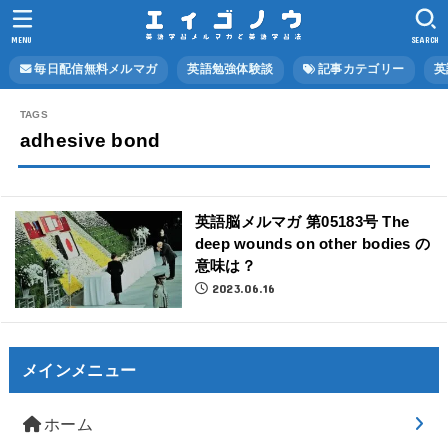
MENU
SEARCH
毎日配信無料メルマガ
英語勉強体験談
記事カテゴリー
英
adhesive bond
英語脳メルマガ 第05183号 The
deep wounds on other bodies の
意味は？
2023.06.16
メインメニュー
ホーム