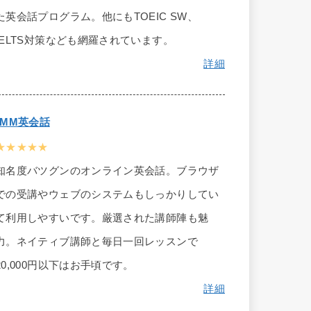
た英会話プログラム。他にもTOEIC SW、
IELTS対策なども網羅されています。
詳細
DMM英会話
★★★★★
知名度バツグンのオンライン英会話。ブラウザ
での受講やウェブのシステムもしっかりしてい
て利用しやすいです。厳選された講師陣も魅
力。ネイティブ講師と毎日一回レッスンで
20,000円以下はお手頃です。
詳細