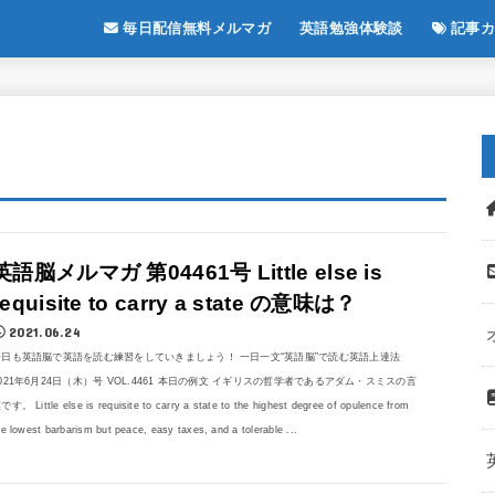
毎日配信無料メルマガ
英語勉強体験談
記事カ
英語脳メルマガ 第04461号 Little else is
requisite to carry a state の意味は？
2021.06.24
今日も英語脳で英語を読む練習をしていきましょう！ 一日一文“英語脳”で読む英語上達法
021年6月24日（木）号 VOL.4461 本日の例文 イギリスの哲学者であるアダム・スミスの言
です。 Little else is requisite to carry a state to the highest degree of opulence from
he lowest barbarism but peace, easy taxes, and a tolerable ...