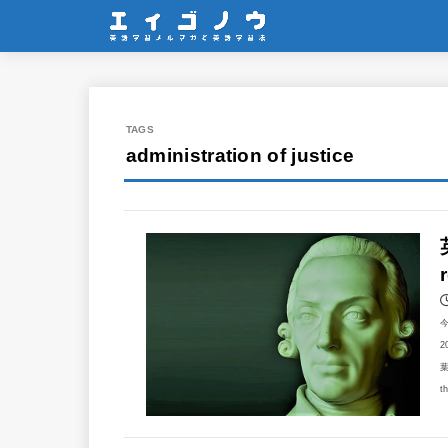
administration of justice
2
葉
t