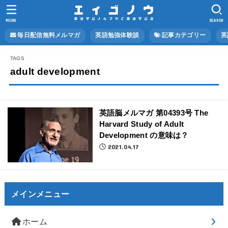
MENU
SEARCH
毎日配信無料メルマガ
英語勉強体験談
記事カテゴリー
英
adult development
英語脳メルマガ 第04393号 The
Harvard Study of Adult
Development の意味は？
2021.04.17
メインメニュー
ホーム